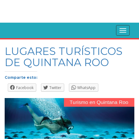
Toggl
naviga
LUGARES TURÍSTICOS
DE QUINTANA ROO
Comparte esto:
Facebook
Twitter
WhatsApp