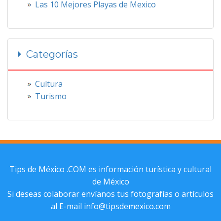
Las 10 Mejores Playas de Mexico
Categorías
Cultura
Turismo
Tips de México .COM
es información turística y cultural
de México
Si deseas colaborar envíanos tus fotografías o artículos
al E-mail
info@tipsdemexico.com